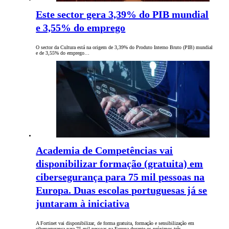
Este sector gera 3,39% do PIB mundial
e 3,55% do emprego
O sector da Cultura está na origem de 3,39% do Produto Interno Bruto (PIB) mundial
e de 3,55% do emprego…
Academia de Competências vai
disponibilizar formação (gratuita) em
cibersegurança para 75 mil pessoas na
Europa. Duas escolas portuguesas já se
juntaram à iniciativa
A Fortinet vai disponibilizar, de forma gratuita, formação e sensibilização em
cibersegurança para 75 mil pessoas na Europa durante os próximos três…