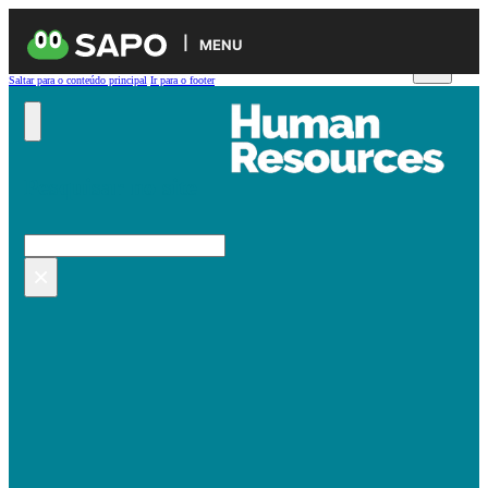
MENU
Saltar para o conteúdo principal
Ir para o footer
Pesquisar no site
Pesquisar
×