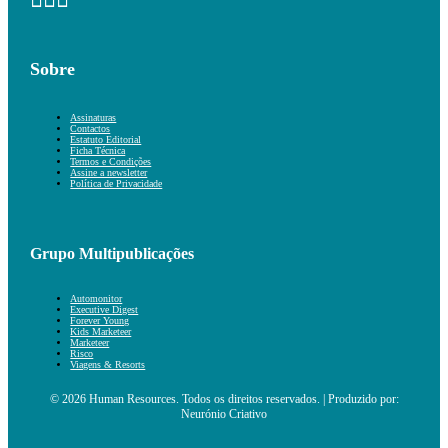
Sobre
Assinaturas
Contactos
Estatuto Editorial
Ficha Técnica
Termos e Condições
Assine a newsletter
Política de Privacidade
Grupo Multipublicações
Automonitor
Executive Digest
Forever Young
Kids Marketeer
Marketeer
Risco
Viagens & Resorts
© 2026 Human Resources. Todos os direitos reservados. | Produzido por:
Neurónio Criativo