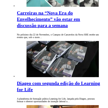
Carreiras na “Nova Era do
Envelhecimento” vão estar em
discussão para a semana
No próximo dia 22 de Novembro, o Campus de Carcavelos da Nova SBE recebe um
evento que, sob o mote…
Diageo com segunda edição do Learning
for Life
A plataforma de formação prática Learning for Life, lançada pela Diageo, procura
formar e oferecer oportunidades de inserção laboral a…