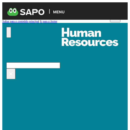
MENU
Saltar para o conteúdo principal
Ir para o footer
Pesquisar no site
Pesquisar
×