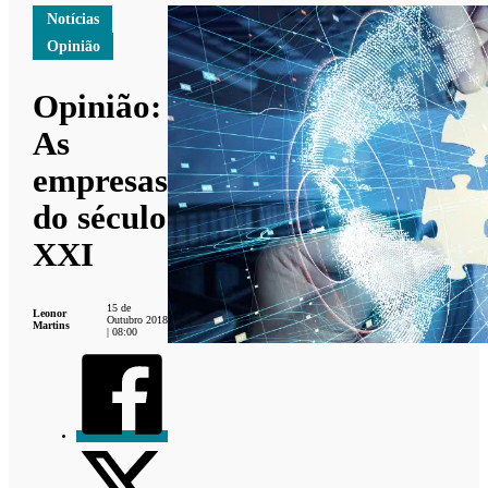
Notícias
Opinião
Opinião:
As
empresas
do século
XXI
15 de
Leonor
Outubro 2018
Martins
| 08:00