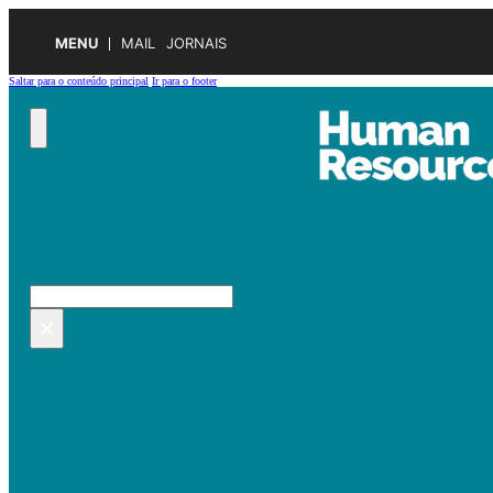
MENU
MAIL
JORNAIS
Saltar para o conteúdo principal
Ir para o footer
Pesquisar no site
Pesquisar
×