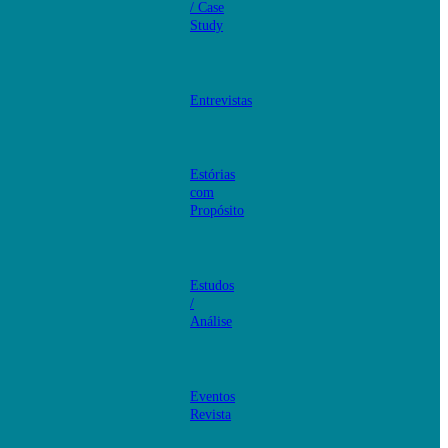
/ Case
Study
Entrevistas
Estórias
com
Propósito
Estudos
/
Análise
Eventos
Revista