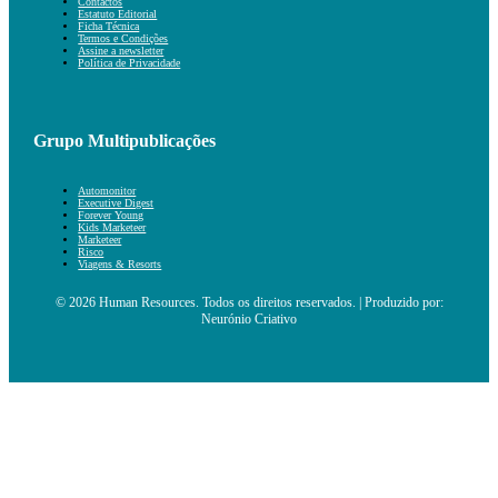
Contactos
Estatuto Editorial
Ficha Técnica
Termos e Condições
Assine a newsletter
Política de Privacidade
Grupo Multipublicações
Automonitor
Executive Digest
Forever Young
Kids Marketeer
Marketeer
Risco
Viagens & Resorts
© 2026 Human Resources. Todos os direitos reservados. | Produzido por:
Neurónio Criativo