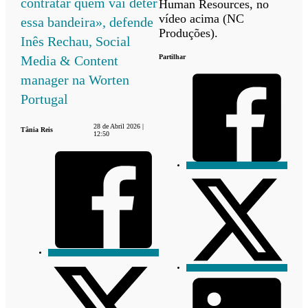
contratar quem vai deter
Human Resources, no
vídeo acima (NC
essa bandeira», defende
Produções).
Inês Rechau, Social
Media & Content
Partilhar
manager na Worten
Portugal
28 de Abril 2026 |
Tânia Reis
12:50