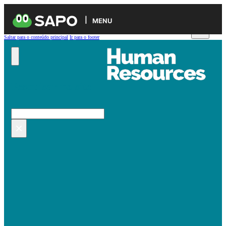
MENU
Saltar para o conteúdo principal
Ir para o footer
Pesquisar no site
Pesquisar
×