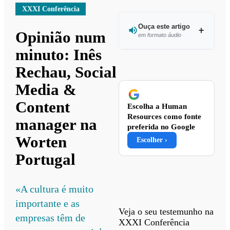
XXXI Conferência
Ouça este artigo
Opinião num
em formato áudio
minuto: Inês
Ouvir
Rechau, Social
este
artigo
Media &
Content
Escolha a Human
Resources como fonte
manager na
preferida no Google
Worten
Escolher ›
Portugal
«A cultura é muito
importante e as
Veja o seu testemunho na
empresas têm de
XXXI Conferência