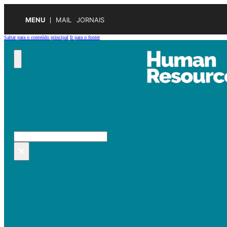
MENU
MAIL
JORNAIS
Saltar para o conteúdo principal
Ir para o footer
Pesquisar no site
Pesquisar
×