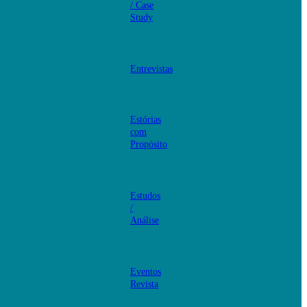
/ Case
Study
Entrevistas
Estórias
com
Propósito
Estudos
/
Análise
Eventos
Revista