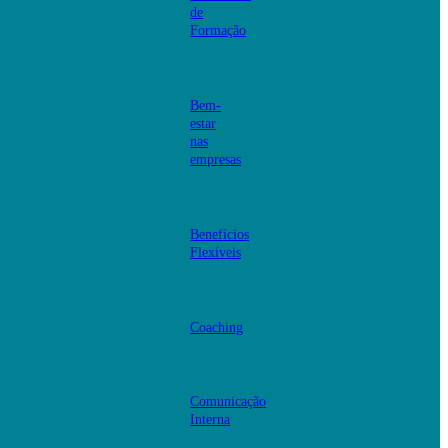
de
Formação
Bem-
estar
nas
empresas
Benefícios
Flexíveis
Coaching
Comunicação
Interna