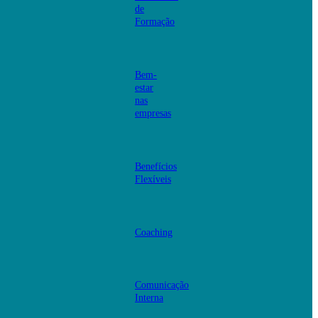
de
Formação
Bem-
estar
nas
empresas
Benefícios
Flexíveis
Coaching
Comunicação
Interna