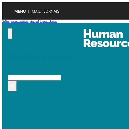
MENU
MAIL
JORNAIS
Saltar para o conteúdo principal
Ir para o footer
Pesquisar no site
Pesquisar
×