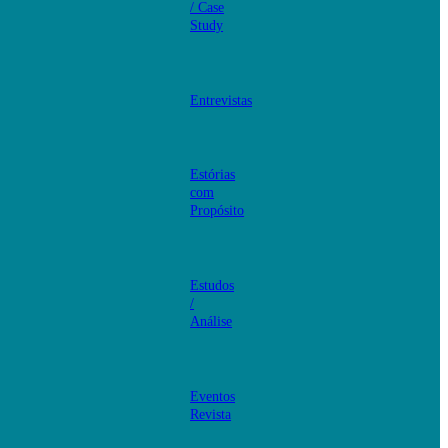
/ Case
Study
Entrevistas
Estórias
com
Propósito
Estudos
/
Análise
Eventos
Revista