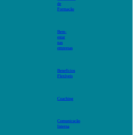
de
Formação
Bem-
estar
nas
empresas
Benefícios
Flexíveis
Coaching
Comunicação
Interna