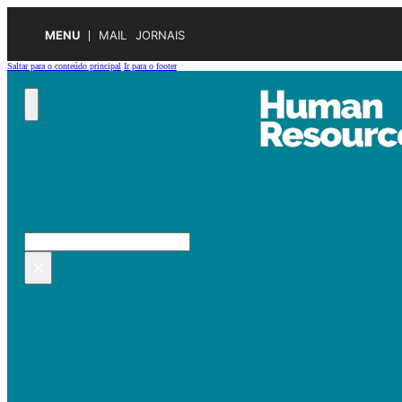
MENU
MAIL
JORNAIS
Saltar para o conteúdo principal
Ir para o footer
Pesquisar no site
Pesquisar
×