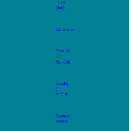
/ Case
Study
Entrevistas
Estórias
com
Propósito
Estudos
/
Análise
Eventos
Revista