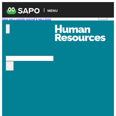
MENU
Saltar para o conteúdo principal
Ir para o footer
Pesquisar no site
Pesquisar
×