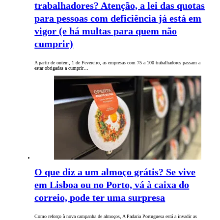
trabalhadores? Atenção, a lei das quotas
para pessoas com deficiência já está em
vigor (e há multas para quem não
cumprir)
A partir de ontem, 1 de Fevereiro, as empresas com 75 a 100 trabalhadores passam a
estar obrigadas a cumprir…
O que diz a um almoço grátis? Se vive
em Lisboa ou no Porto, vá à caixa do
correio, pode ter uma surpresa
Como reforço à nova campanha de almoços, A Padaria Portuguesa está a invadir as