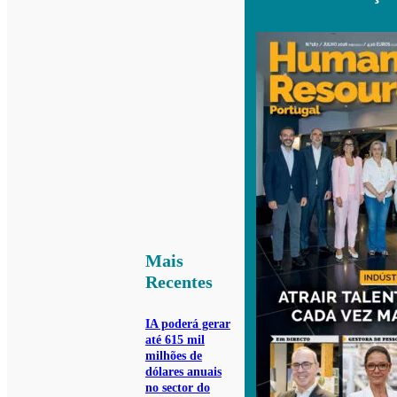
Mais
Recentes
IA poderá gerar
até 615 mil
milhões de
dólares anuais
no sector do