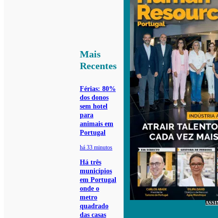
Mais
Recentes
Férias: 80%
dos donos
sem hotel
para
animais em
Portugal
há 33 minutos
Há três
municípios
em Portugal
onde o
metro
ASSI
quadrado
das casas