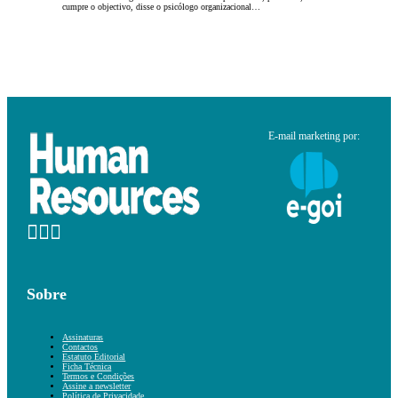
cumpre o objectivo, disse o psicólogo organizacional…
E-mail marketing por:
Sobre
Assinaturas
Contactos
Estatuto Editorial
Ficha Técnica
Termos e Condições
Assine a newsletter
Política de Privacidade