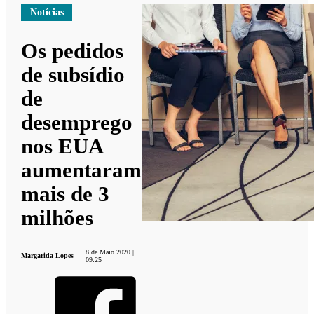
Notícias
Os pedidos
de subsídio
de
desemprego
nos EUA
aumentaram
mais de 3
milhões
8 de Maio 2020 |
Margarida Lopes
09:25