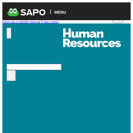
MENU
Saltar para o conteúdo principal
Ir para o footer
Pesquisar no site
Pesquisar
×