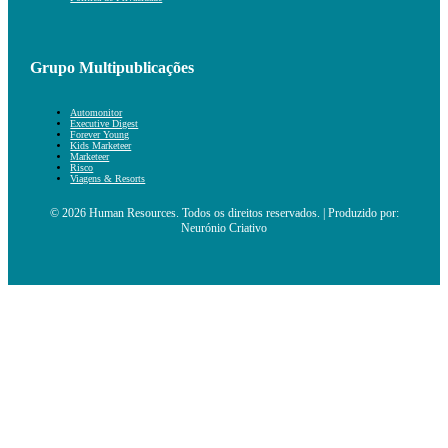
Grupo Multipublicações
Automonitor
Executive Digest
Forever Young
Kids Marketeer
Marketeer
Risco
Viagens & Resorts
© 2026 Human Resources. Todos os direitos reservados. | Produzido por:
Neurónio Criativo