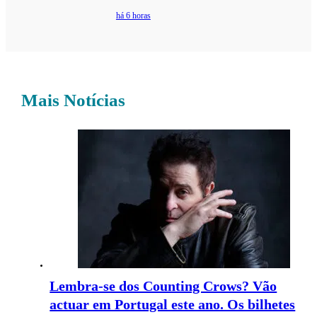
há 6 horas
Mais Notícias
Lembra-se dos Counting Crows? Vão
actuar em Portugal este ano. Os bilhetes