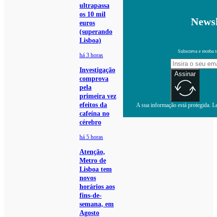
ultrapassa
os 10 mil
Newsl
euros
(superando
Lisboa)
Subscreva e receba 
há 3 horas
Investigação
Assinar
comprova
pela
primeira vez
efeitos da
A sua informação está protegida. Le
cafeína no
cérebro
há 5 horas
Atenção,
Metro de
Lisboa tem
novos
horários aos
fins-de-
semana, em
Agosto