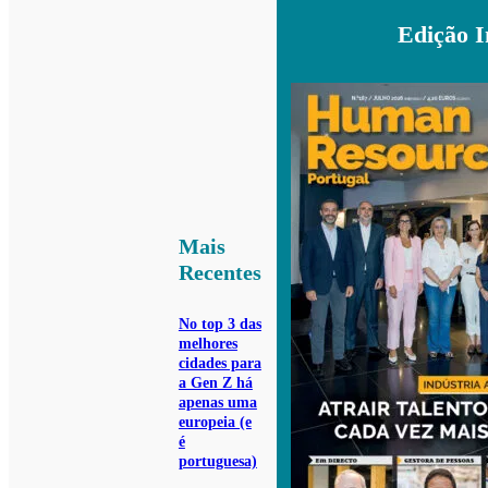
Edição 
Mais
Recentes
No top 3 das
melhores
cidades para
a Gen Z há
apenas uma
europeia (e
é
portuguesa)