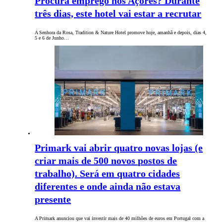
Procura emprego nos Açores? Durante
três dias, este hotel vai estar a recrutar
A Senhora da Rosa, Tradition & Nature Hotel promove hoje, amanhã e depois, dias 4,
5 e 6 de Junho…
Primark vai abrir quatro novas lojas (e
criar mais de 500 novos postos de
trabalho). Será em quatro cidades
diferentes e onde ainda não estava
presente
A Primark anunciou que vai investir mais de 40 milhões de euros em Portugal com a