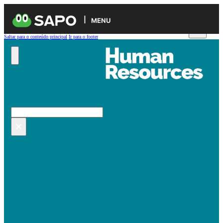
MENU
Saltar para o conteúdo principal
Ir para o footer
Pesquisar no site
Pesquisar
×