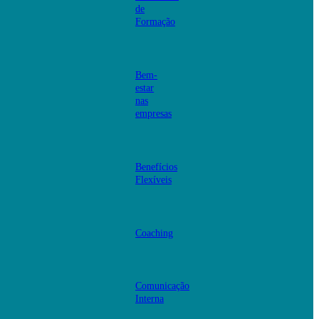
de
Formação
Bem-
estar
nas
empresas
Benefícios
Flexíveis
Coaching
Comunicação
Interna