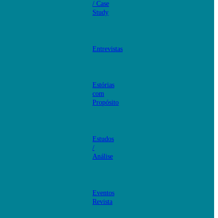
/ Case
Study
Entrevistas
Estórias
com
Propósito
Estudos
/
Análise
Eventos
Revista