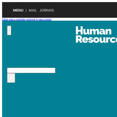
MENU
MAIL
JORNAIS
Saltar para o conteúdo principal
Ir para o footer
Pesquisar no site
Pesquisar
×