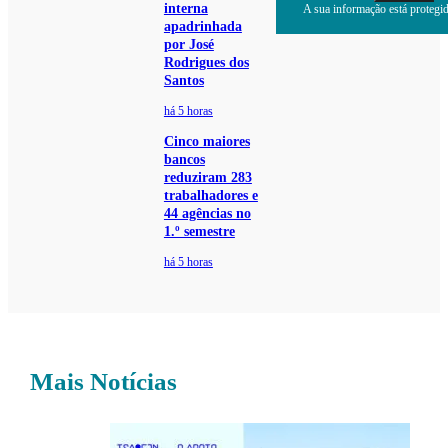
interna
A sua informação está protegida
apadrinhada
por José
Rodrigues dos
Santos
há 5 horas
Cinco maiores
bancos
reduziram 283
trabalhadores e
44 agências no
1.º semestre
há 5 horas
Mais Notícias