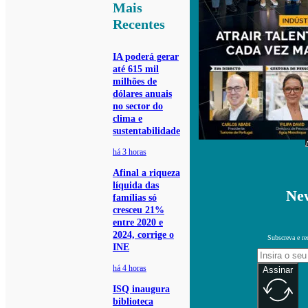
Mais
Recentes
IA poderá gerar
até 615 mil
milhões de
dólares anuais
no sector do
clima e
sustentabilidade
há 3 horas
Afinal a riqueza
líquida das
New
famílias só
cresceu 21%
entre 2020 e
2024, corrige o
Subscreva e re
INE
há 4 horas
Assinar
ISQ inaugura
biblioteca