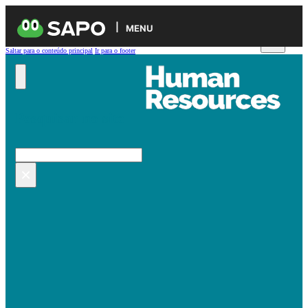
MENU
Saltar para o conteúdo principal
Ir para o footer
Pesquisar no site
Pesquisar
×