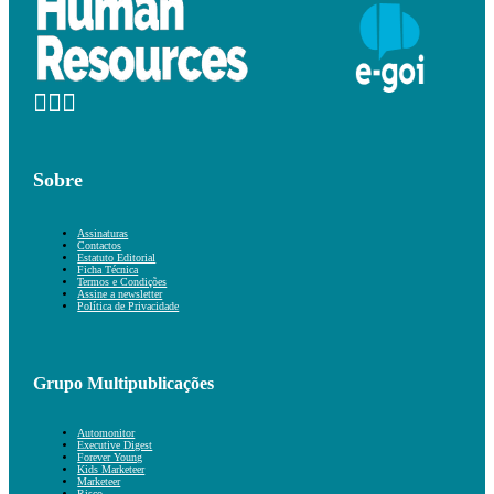
Sobre
Assinaturas
Contactos
Estatuto Editorial
Ficha Técnica
Termos e Condições
Assine a newsletter
Política de Privacidade
Grupo Multipublicações
Automonitor
Executive Digest
Forever Young
Kids Marketeer
Marketeer
Risco