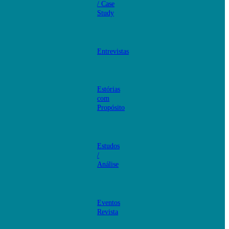
/ Case
Study
Entrevistas
Estórias
com
Propósito
Estudos
/
Análise
Eventos
Revista