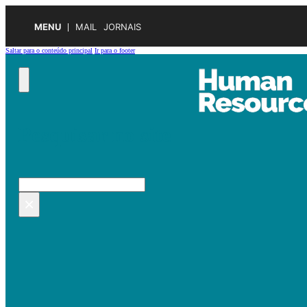
MENU
MAIL
JORNAIS
Saltar para o conteúdo principal
Ir para o footer
Pesquisar no site
Pesquisar
×