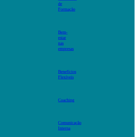
de
Formação
Bem-
estar
nas
empresas
Benefícios
Flexíveis
Coaching
Comunicação
Interna