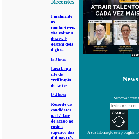
Recentes
Finalmente
os
combustíveis
vão voltar a
descer. E
descem dois
dígitos
ASS
há 3 horas
Lusa lança
site de
Newsl
verificação
de factos
há 4 horas
Subscreva e receba 
Recorde de
candidatos
Assinar
na 1.ª fase
de acesso ao
ensino
superior das
A sua informação está protegida. Le
últimas três