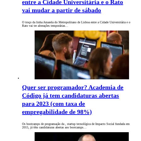
entre a Cidade Universitária e o Rato
vai mudar a partir de sábado
O troço da linha Amarela do Metropolitano de Lisboa entre a Cidade Universitária e o
Rato vai ter alterações temporárias…
Quer ser programador? Academia de
Código já tem candidaturas abertas
para 2023 (com taxa de
empregabilidade de 98%)
Os bootcamps de programação da , startup tecnológica de Impacto Social fundada em
2015, já têm candidaturas abertas aos bootcamps…