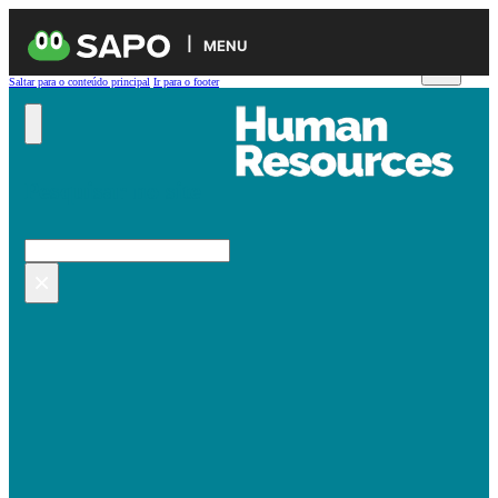
MENU
Saltar para o conteúdo principal
Ir para o footer
Pesquisar no site
Pesquisar
×