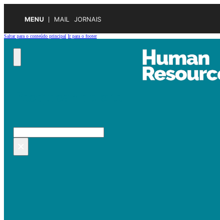
MENU
MAIL
JORNAIS
Saltar para o conteúdo principal
Ir para o footer
Pesquisar no site
Pesquisar
×