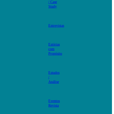
/ Case
Study
Entrevistas
Estórias
com
Propósito
Estudos
/
Análise
Eventos
Revista