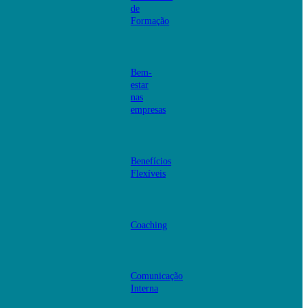
de
Formação
Bem-
estar
nas
empresas
Benefícios
Flexíveis
Coaching
Comunicação
Interna