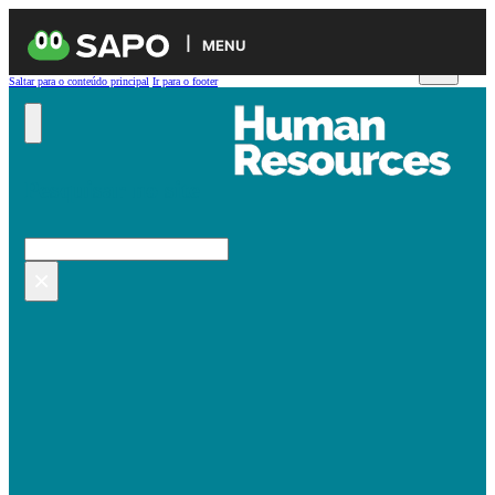
MENU
Saltar para o conteúdo principal
Ir para o footer
Pesquisar no site
Pesquisar
×