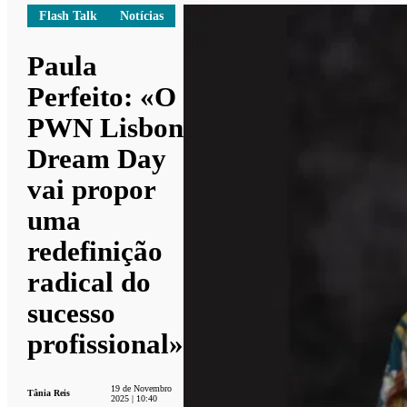
Flash Talk
Notícias
Paula
Perfeito: «O
PWN Lisbon
Dream Day
vai propor
uma
redefinição
radical do
sucesso
profissional»
19 de Novembro
Tânia Reis
2025 | 10:40