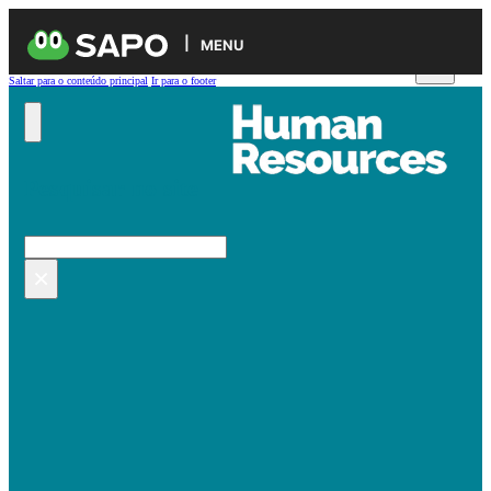
MENU
Saltar para o conteúdo principal
Ir para o footer
Pesquisar no site
Pesquisar
×