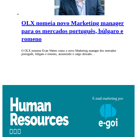
OLX nomeia novo Marketing manager
para os mercados português, búlgaro e
romeno
O OLX nomeou Evan Waters como o novo Marketing manager dos mercados
português, búlgaro e romeno, assumindo o cargo deixado…
E-mail marketing por: