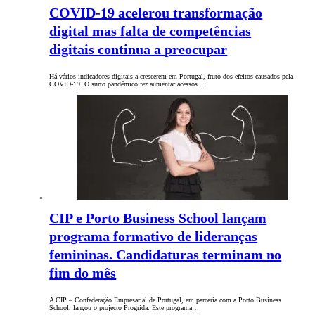
COVID-19 acelerou transformação
digital mas falta de competências
digitais continua a preocupar
Há vários indicadores digitais a crescerem em Portugal, fruto dos efeitos causados pela
COVID-19. O surto pandémico fez aumentar acessos…
CIP e Porto Business School lançam
programa formativo de lideranças
femininas. Candidaturas terminam no
fim do mês
A CIP – Confederação Empresarial de Portugal, em parceria com a Porto Business
School, lançou o projecto Progrida. Este programa…