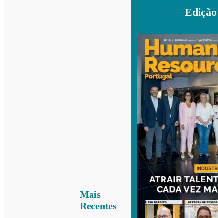
Edição
Mais
Recentes