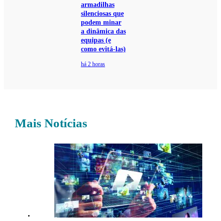
armadilhas
silenciosas que
podem minar
a dinâmica das
equipas (e
como evitá-las)
há 2 horas
Mais Notícias