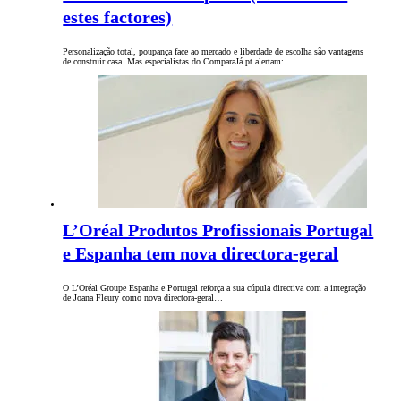
estes factores)
Personalização total, poupança face ao mercado e liberdade de escolha são vantagens
de construir casa. Mas especialistas do ComparaJá.pt alertam:…
L’Oréal Produtos Profissionais Portugal
e Espanha tem nova directora-geral
O L’Oréal Groupe Espanha e Portugal reforça a sua cúpula directiva com a integração
de Joana Fleury como nova directora-geral…