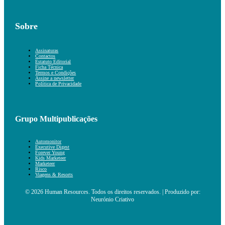
Sobre
Assinaturas
Contactos
Estatuto Editorial
Ficha Técnica
Termos e Condições
Assine a newsletter
Política de Privacidade
Grupo Multipublicações
Automonitor
Executive Digest
Forever Young
Kids Marketeer
Marketeer
Risco
Viagens & Resorts
© 2026 Human Resources. Todos os direitos reservados. | Produzido por:
Neurónio Criativo