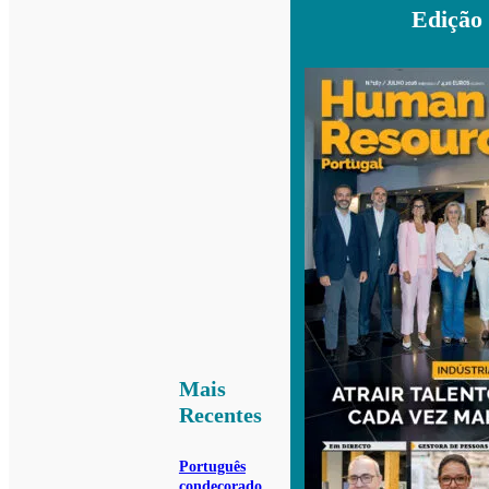
Edição
Mais
Recentes
Português
condecorado