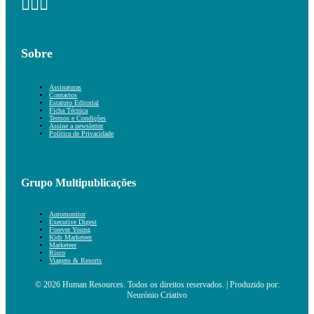
Sobre
Assinaturas
Contactos
Estatuto Editorial
Ficha Técnica
Termos e Condições
Assine a newsletter
Política de Privacidade
Grupo Multipublicações
Automonitor
Executive Digest
Forever Young
Kids Marketeer
Marketeer
Risco
Viagens & Resorts
© 2026 Human Resources. Todos os direitos reservados. | Produzido por:
Neurónio Criativo