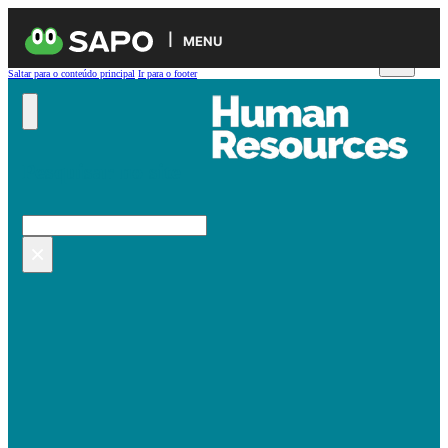
MENU
Saltar para o conteúdo principal
Ir para o footer
Pesquisar no site
Pesquisar
×