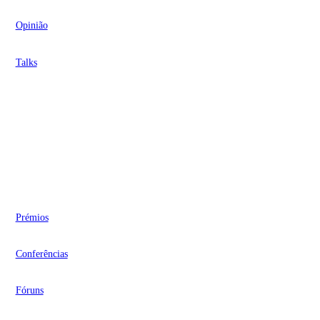
Opinião
Talks
Videocasts
Eventos
Prémios
Conferências
Fóruns