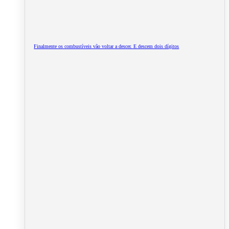
Finalmente os combustíveis vão voltar a descer. E descem dois dígitos