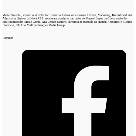
Marta Pimental, executive director for Executive Education e Susana Ferreira, Marketing, Recruitment and
Admission director da Nova SBE, receberam o prémio das mãos de Manuel Lopes da Costa, sócio do
Multipublicações Media Group, Ana Leonor Martins, directora de redacção da Human Resources e Ricardo
Florêncio, CEO do Multipublicações Media Group.
Partilhar