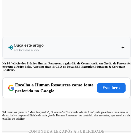
Ouça este artigo
em formato áudio
Ouvir este artigo
Na 14.ª edição dos Prémios Human Resources, o galardão de Comunicação em Gestão de Pessoas foi
entregue a Pedro Brito, Associate dean & CEO da Nova SBE Executive Education & Corporate
Relations.
Escolha a Human Resources como fonte
Escolher ›
preferida no Google
Tal como os prémios “Mais Inspirador”, “Carreira” e “Personalidade do Ano”, este galardão é uma escolha
da exclusiva responsabilidade da redacção da Human Resources, ao contrário dos restantes, que resultam da
escolha do público.
CONTINUE A LER APÓS A PUBLICIDADE