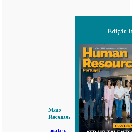
Edição 
Mais
Recentes
Lusa lança