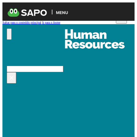
MENU
Saltar para o conteúdo principal
Ir para o footer
Pesquisar no site
Pesquisar
×