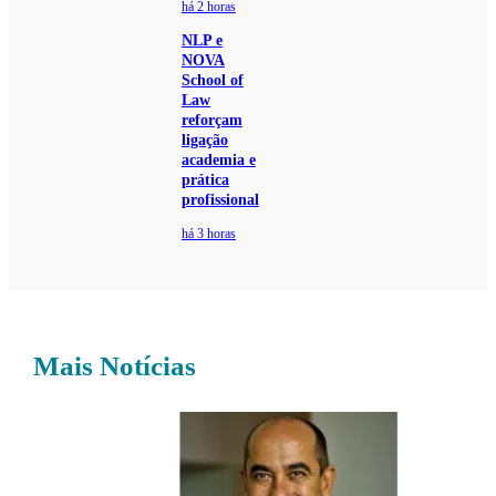
há 2 horas
NLP e
NOVA
School of
Law
reforçam
ligação
academia e
prática
profissional
há 3 horas
Mais Notícias