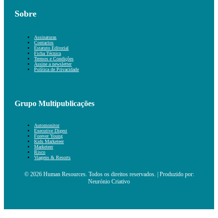
Sobre
Assinaturas
Contactos
Estatuto Editorial
Ficha Técnica
Termos e Condições
Assine a newsletter
Política de Privacidade
Grupo Multipublicações
Automonitor
Executive Digest
Forever Young
Kids Marketeer
Marketeer
Risco
Viagens & Resorts
© 2026 Human Resources. Todos os direitos reservados. | Produzido por:
Neurónio Criativo