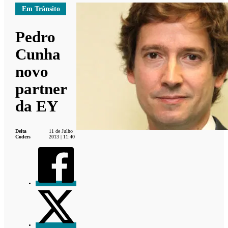
Em Trânsito
Pedro
Cunha
novo
partner
da EY
Delta
11 de Julho
Coders
2013 | 11:40