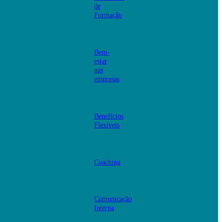
de
Formação
Bem-
estar
nas
empresas
Benefícios
Flexíveis
Coaching
Comunicação
Interna