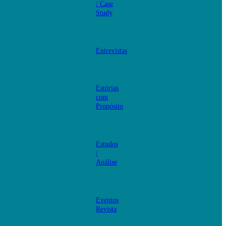
/ Case
Study
Entrevistas
Estórias
com
Propósito
Estudos
/
Análise
Eventos
Revista