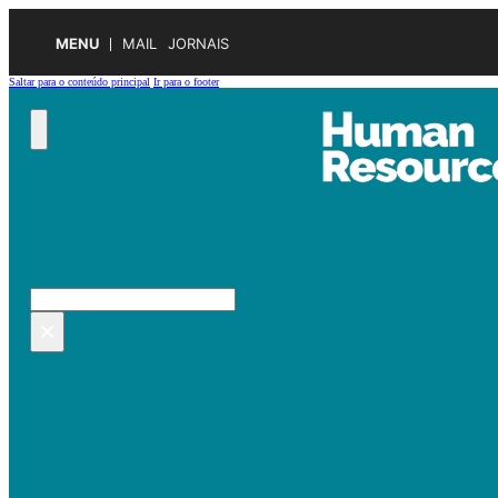
MENU
MAIL
JORNAIS
Saltar para o conteúdo principal
Ir para o footer
Pesquisar no site
Pesquisar
×