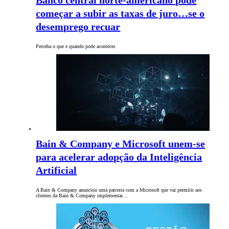
Banco central norte-americano pode
começar a subir as taxas de juro…se o
desemprego recuar
Perceba o que e quando pode acontecer.
Bain & Company e Microsoft unem-se
para acelerar adopção da Inteligência
Artificial
A Bain & Company anunciou uma parceria com a Microsoft que vai permitir aos
clientes da Bain & Company implementar…