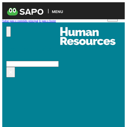
MENU
Saltar para o conteúdo principal
Ir para o footer
Pesquisar no site
Pesquisar
×