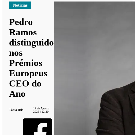
Notícias
Pedro
Ramos
distinguido
nos
Prémios
Europeus
CEO do
Ano
14 de Agosto
Tânia Reis
2025 | 12:20