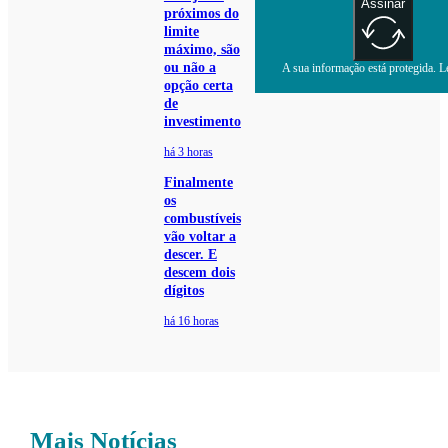
Assinar
próximos do
limite
máximo, são
ou não a
A sua informação está protegida. Le
opção certa
de
investimento
há 3 horas
Finalmente
os
combustíveis
vão voltar a
descer. E
descem dois
dígitos
há 16 horas
Mais Notícias