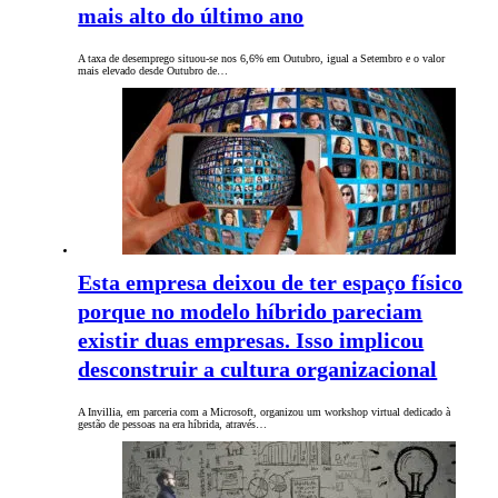
mais alto do último ano
A taxa de desemprego situou-se nos 6,6% em Outubro, igual a Setembro e o valor
mais elevado desde Outubro de…
Esta empresa deixou de ter espaço físico
porque no modelo híbrido pareciam
existir duas empresas. Isso implicou
desconstruir a cultura organizacional
A Invillia, em parceria com a Microsoft, organizou um workshop virtual dedicado à
gestão de pessoas na era híbrida, através…