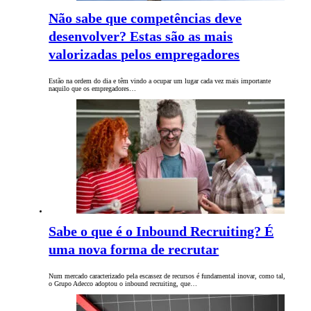
Não sabe que competências deve
desenvolver? Estas são as mais
valorizadas pelos empregadores
Estão na ordem do dia e têm vindo a ocupar um lugar cada vez mais importante
naquilo que os empregadores…
Sabe o que é o Inbound Recruiting? É
uma nova forma de recrutar
Num mercado caracterizado pela escassez de recursos é fundamental inovar, como tal,
o Grupo Adecco adoptou o inbound recruiting, que…