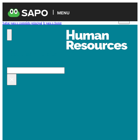
MENU
Saltar para o conteúdo principal
Ir para o footer
Pesquisar no site
Pesquisar
×