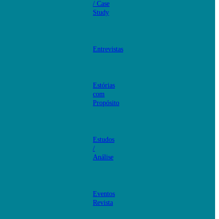
/ Case
Study
Entrevistas
Estórias
com
Propósito
Estudos
/
Análise
Eventos
Revista