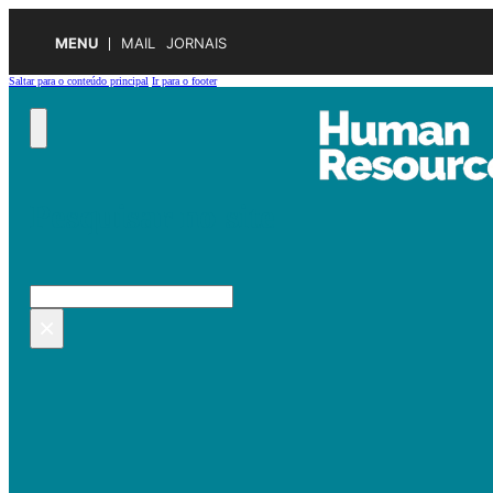
MENU
MAIL
JORNAIS
Saltar para o conteúdo principal
Ir para o footer
Pesquisar no site
Pesquisar
×