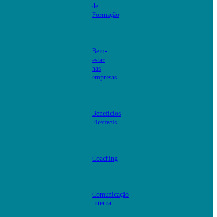
de
Formação
Bem-
estar
nas
empresas
Benefícios
Flexíveis
Coaching
Comunicação
Interna