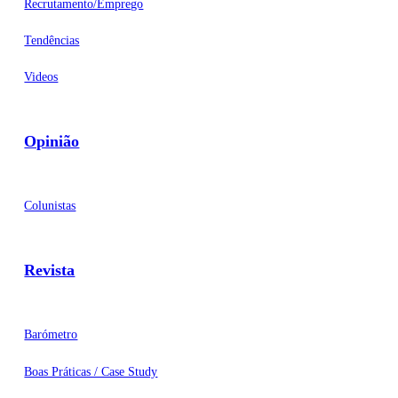
Recrutamento/Emprego
Tendências
Videos
Opinião
Colunistas
Revista
Barómetro
Boas Práticas / Case Study