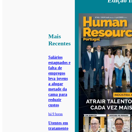
Edição 
Mais
Recentes
Salários
estagnados e
falta de
empregos
leva jovens
a alugar
metade da
cama para
reduzir
custos
há 9 horas
Utentes em
tratamento