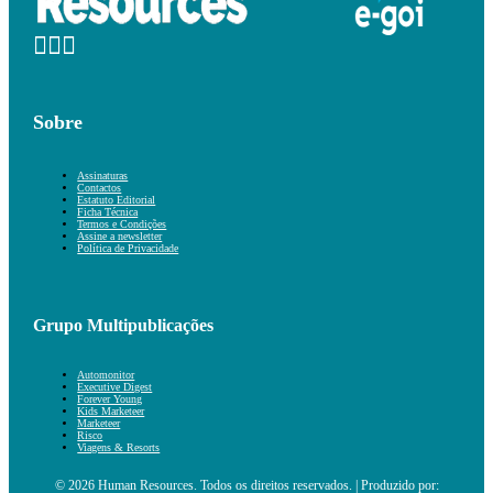
Sobre
Assinaturas
Contactos
Estatuto Editorial
Ficha Técnica
Termos e Condições
Assine a newsletter
Política de Privacidade
Grupo Multipublicações
Automonitor
Executive Digest
Forever Young
Kids Marketeer
Marketeer
Risco
Viagens & Resorts
© 2026 Human Resources. Todos os direitos reservados. | Produzido por: