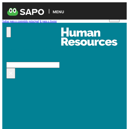
MENU
Saltar para o conteúdo principal
Ir para o footer
Pesquisar no site
Pesquisar
×