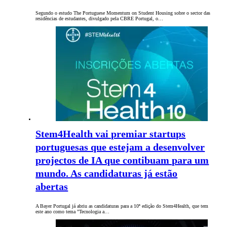
Segundo o estudo The Portuguese Momentum on Student Housing sobre o sector das
residências de estudantes, divulgado pela CBRE Portugal, o…
Stem4Health vai premiar startups
portuguesas que estejam a desenvolver
projectos de IA que contibuam para um
mundo. As candidaturas já estão
abertas
A Bayer Portugal já abriu as candidaturas para a 10ª edição do Stem4Health, que tem
este ano como tema "Tecnologia a…