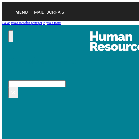
MENU
MAIL
JORNAIS
Saltar para o conteúdo principal
Ir para o footer
Pesquisar no site
Pesquisar
×