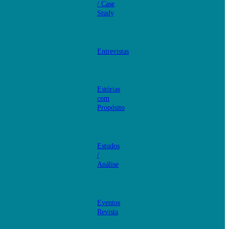
/ Case
Study
Entrevistas
Estórias
com
Propósito
Estudos
/
Análise
Eventos
Revista