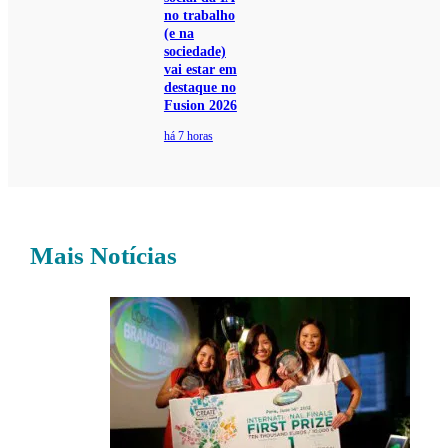
no trabalho
(e na
sociedade)
vai estar em
destaque no
Fusion 2026
há 7 horas
Mais Notícias