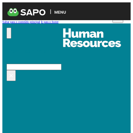
MENU
Saltar para o conteúdo principal
Ir para o footer
Pesquisar no site
Pesquisar
×