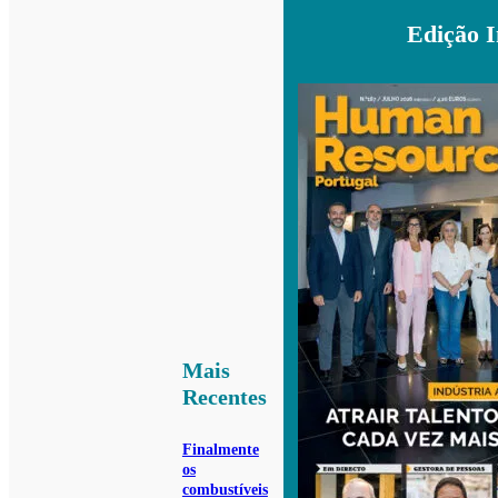
Edição 
Mais
Recentes
Finalmente
os
combustíveis