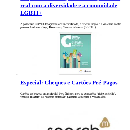
real com a diversidade e a comunidade
LGBTI+
A pandemia COVID-19 agravou a vulnerabilidade, a discriminação e a violência contra
pessoas Lésbicas, Gays, Bissexuais, Trans e Intersexo (LGBTI+)…
Especial: Cheques e Cartões Pré-Pagos
Cartões pré-pagos: uma solução? Nos últimos anos as expressões “ticket-refeição”,
“cheque infância” ou “cheque educação” passaram a integrar o vocabulário…