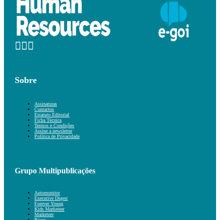
Sobre
Assinaturas
Contactos
Estatuto Editorial
Ficha Técnica
Termos e Condições
Assine a newsletter
Política de Privacidade
Grupo Multipublicações
Automonitor
Executive Digest
Forever Young
Kids Marketeer
Marketeer
Risco