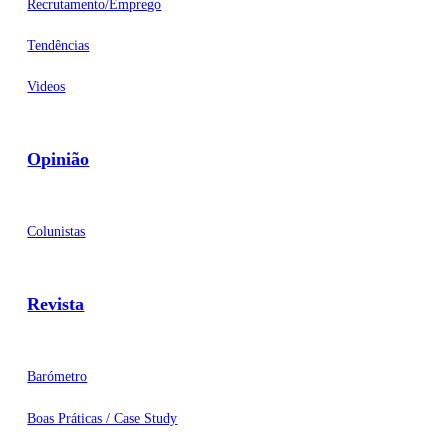
Recrutamento/Emprego
Tendências
Videos
Opinião
Colunistas
Revista
Barómetro
Boas Práticas / Case Study