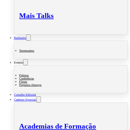
Mais Talks
Barómetro
Testemunhos
Eventos
Prémios
Conferências
Fóruns
Pequenos-Almoços
Conselho Editorial
Cadernos Especiais
Academias de Formação