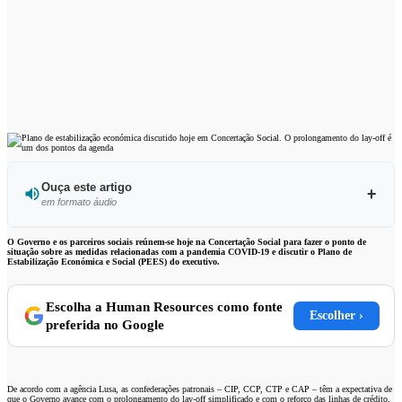
Ouça este artigo
em formato áudio
Ouvir este artigo
O Governo e os parceiros sociais reúnem-se hoje na Concertação Social para fazer o ponto de
situação sobre as medidas relacionadas com a pandemia COVID-19 e discutir o Plano de
Estabilização Económica e Social (PEES) do executivo.
Escolha a Human Resources como fonte
Escolher ›
preferida no Google
De acordo com a agência Lusa, as confederações patronais – CIP, CCP, CTP e CAP – têm a expectativa de
que o Governo avance com o prolongamento do lay-off simplificado e com o reforço das linhas de crédito,