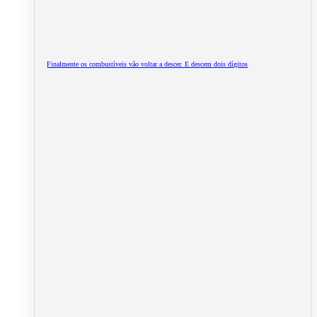
Finalmente os combustíveis vão voltar a descer. E descem dois dígitos