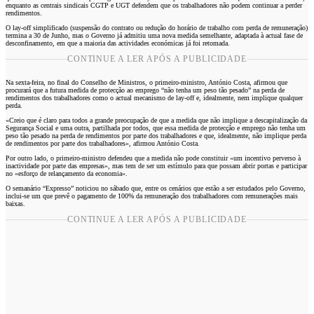
enquanto as centrais sindicais CGTP e UGT defendem que os trabalhadores não podem continuar a perder
rendimentos.
O lay-off simplificado (suspensão do contrato ou redução do horário de trabalho com perda de remuneração)
termina a 30 de Junho, mas o Governo já admitiu uma nova medida semelhante, adaptada à actual fase de
desconfinamento, em que a maioria das actividades económicas já foi retomada.
CONTINUE A LER APÓS A PUBLICIDADE
Na sexta-feira, no final do Conselho de Ministros, o primeiro-ministro, António Costa, afirmou que
procurará que a futura medida de protecção ao emprego “não tenha um peso tão pesado” na perda de
rendimentos dos trabalhadores como o actual mecanismo de lay-off e, idealmente, nem implique qualquer
perda.
«Creio que é claro para todos a grande preocupação de que a medida que não implique a descapitalização da
Segurança Social e uma outra, partilhada por todos, que essa medida de protecção e emprego não tenha um
peso tão pesado na perda de rendimentos por parte dos trabalhadores e que, idealmente, não implique perda
de rendimentos por parte dos trabalhadores», afirmou António Costa.
Por outro lado, o primeiro-ministro defendeu que a medida não pode constituir «um incentivo perverso à
inactividade por parte das empresas», mas tem de ser um estímulo para que possam abrir portas e participar
no «esforço de relançamento da economia».
O semanário “Expresso” noticiou no sábado que, entre os cenários que estão a ser estudados pelo Governo,
inclui-se um que prevê o pagamento de 100% da remuneração dos trabalhadores com remunerações mais
baixas.
CONTINUE A LER APÓS A PUBLICIDADE