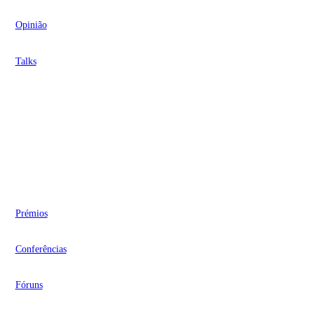
Opinião
Talks
Videocasts
Eventos
Prémios
Conferências
Fóruns