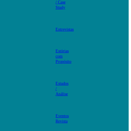
/ Case
Study
Entrevistas
Estórias
com
Propósito
Estudos
/
Análise
Eventos
Revista