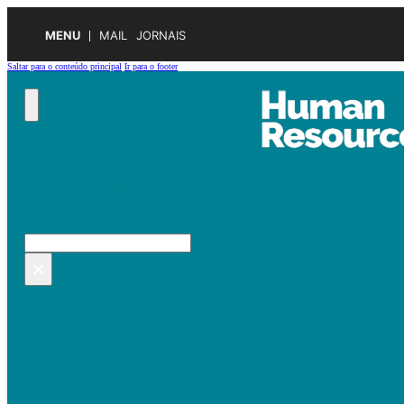
MENU
MAIL
JORNAIS
Saltar para o conteúdo principal
Ir para o footer
Pesquisar no site
Pesquisar
×