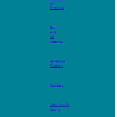
de
Formação
Bem-
estar
nas
empresas
Benefícios
Flexíveis
Coaching
Comunicação
Interna