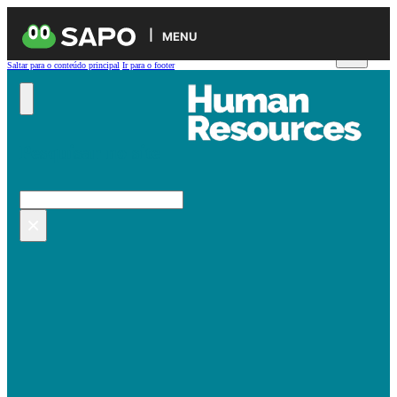
MENU
Saltar para o conteúdo principal
Ir para o footer
Pesquisar no site
Pesquisar
×