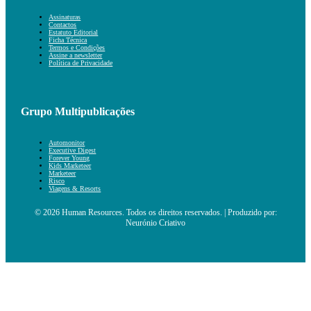
Assinaturas
Contactos
Estatuto Editorial
Ficha Técnica
Termos e Condições
Assine a newsletter
Política de Privacidade
Grupo Multipublicações
Automonitor
Executive Digest
Forever Young
Kids Marketeer
Marketeer
Risco
Viagens & Resorts
© 2026 Human Resources. Todos os direitos reservados. | Produzido por:
Neurónio Criativo