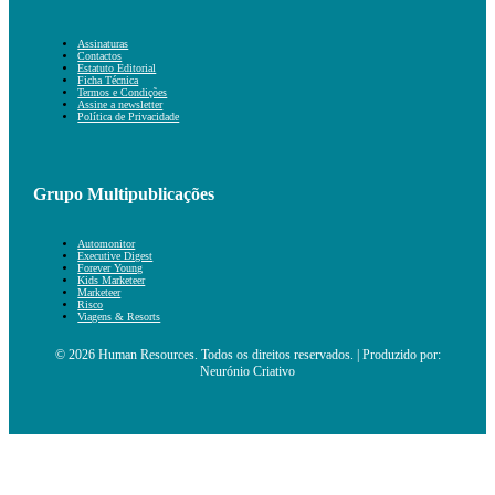
Assinaturas
Contactos
Estatuto Editorial
Ficha Técnica
Termos e Condições
Assine a newsletter
Política de Privacidade
Grupo Multipublicações
Automonitor
Executive Digest
Forever Young
Kids Marketeer
Marketeer
Risco
Viagens & Resorts
© 2026 Human Resources. Todos os direitos reservados. | Produzido por:
Neurónio Criativo