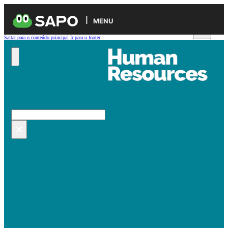
MENU
Saltar para o conteúdo principal
Ir para o footer
Pesquisar no site
Pesquisar
×