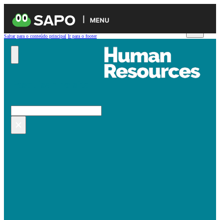
MENU
Saltar para o conteúdo principal
Ir para o footer
Pesquisar no site
Pesquisar
×