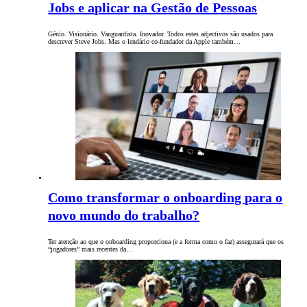
Jobs e aplicar na Gestão de Pessoas
Génio. Visionário. Vanguardista. Inovador. Todos estes adjectivos são usados para
descrever Steve Jobs. Mas o lendário co-fundador da Apple também…
Como transformar o onboarding para o
novo mundo do trabalho?
Ter atenção ao que o onboarding proporciona (e a forma como o faz) assegurará que os
“jogadores” mais recentes da…