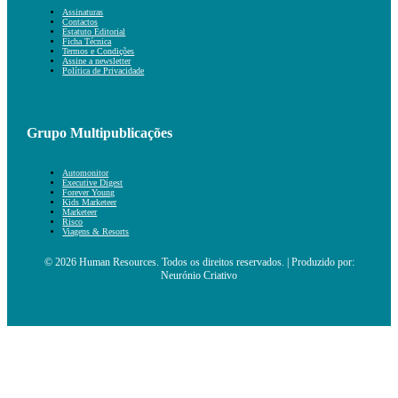
Assinaturas
Contactos
Estatuto Editorial
Ficha Técnica
Termos e Condições
Assine a newsletter
Política de Privacidade
Grupo Multipublicações
Automonitor
Executive Digest
Forever Young
Kids Marketeer
Marketeer
Risco
Viagens & Resorts
© 2026 Human Resources. Todos os direitos reservados. | Produzido por:
Neurónio Criativo