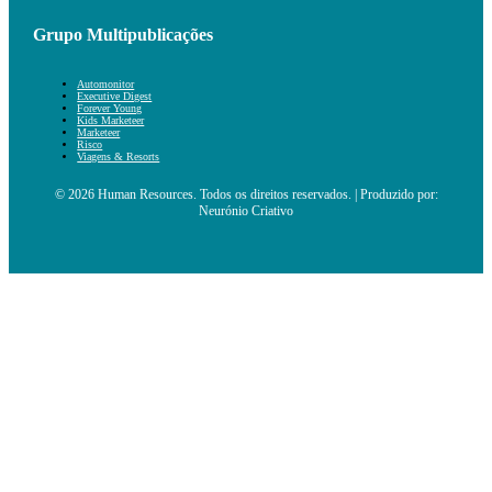
Grupo Multipublicações
Automonitor
Executive Digest
Forever Young
Kids Marketeer
Marketeer
Risco
Viagens & Resorts
© 2026 Human Resources. Todos os direitos reservados. | Produzido por:
Neurónio Criativo