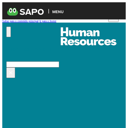
MENU
Saltar para o conteúdo principal
Ir para o footer
Pesquisar no site
Pesquisar
×