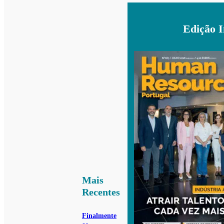
Edição 
Mais
Recentes
Finalmente