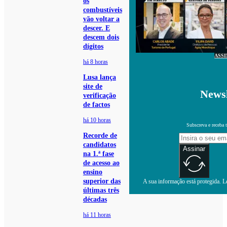
os
combustíveis
vão voltar a
descer. E
descem dois
dígitos
ASS
há 8 horas
Lusa lança
site de
Newsl
verificação
de factos
há 10 horas
Subscreva e receba 
Recorde de
candidatos
Assinar
na 1.ª fase
de acesso ao
ensino
superior das
A sua informação está protegida. Le
últimas três
décadas
há 11 horas