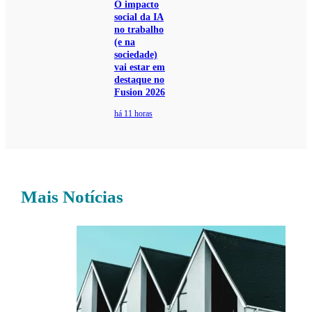
O impacto
social da IA
no trabalho
(e na
sociedade)
vai estar em
destaque no
Fusion 2026
há 11 horas
Mais Notícias