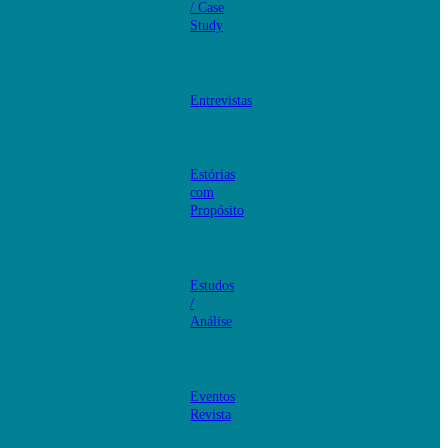
/ Case
Study
Entrevistas
Estórias
com
Propósito
Estudos
/
Análise
Eventos
Revista