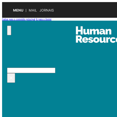
MENU
MAIL
JORNAIS
Saltar para o conteúdo principal
Ir para o footer
Pesquisar no site
Pesquisar
×