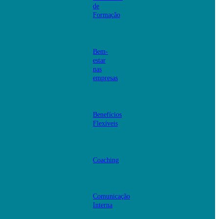
de
Formação
Bem-
estar
nas
empresas
Benefícios
Flexíveis
Coaching
Comunicação
Interna