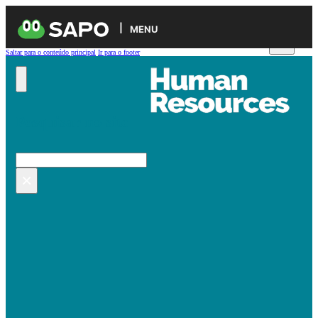
MENU
Saltar para o conteúdo principal
Ir para o footer
Pesquisar no site
Pesquisar
×