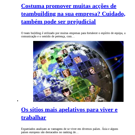
Costuma promover muitas acções de
teambuilding na sua empresa? Cuidado,
também pode ser prejudicial
O team building é utilizado por muitas empresas para fortalecer o espírito de equipa, a
comunicação e o sentido de pertença, com…
Os sítios mais apelativos para viver e
trabalhar
Expatriados analisam as vantagens de se viver em diversos países. Ásia e alguns
países europeus são destacados no ranking de…