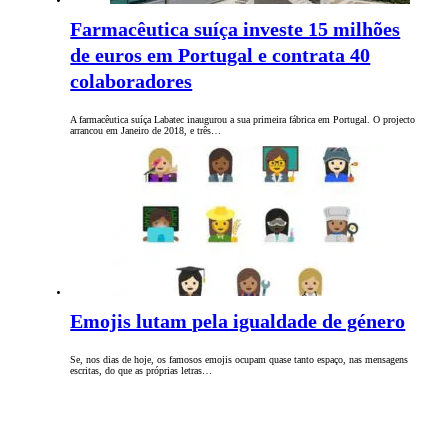
Farmacêutica suíça investe 15 milhões
de euros em Portugal e contrata 40
colaboradores
A farmacêutica suíça Labatec inaugurou a sua primeira fábrica em Portugal. O projecto
arrancou em Janeiro de 2018, e três…
Emojis lutam pela igualdade de género
Se, nos dias de hoje, os famosos emojis ocupam quase tanto espaço, nas mensagens
escritas, do que as próprias letras…