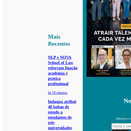
Mais
Recentes
NLP e NOVA
School of Law
reforçam ligação
academia e
prática
profissional
há 18 minutos
Ne
Indaqua atribui
40 bolsas de
estudo a
estudantes de
Subscreva e 
três
universidades