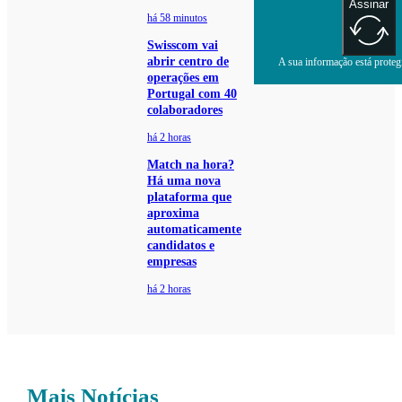
Assinar
há 58 minutos
Swisscom vai
abrir centro de
A sua informação está protegi
operações em
Portugal com 40
colaboradores
há 2 horas
Match na hora?
Há uma nova
plataforma que
aproxima
automaticamente
candidatos e
empresas
há 2 horas
Mais Notícias