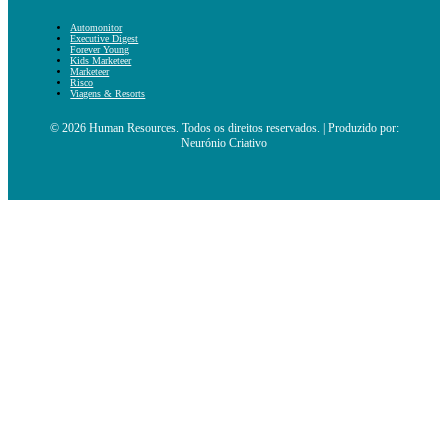
Automonitor
Executive Digest
Forever Young
Kids Marketeer
Marketeer
Risco
Viagens & Resorts
© 2026 Human Resources. Todos os direitos reservados. | Produzido por:
Neurónio Criativo