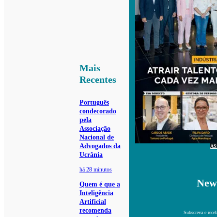
Mais
Recentes
Português
condecorado
pela
Associação
Nacional de
Advogados da
AS
Ucrânia
há 28 minutos
News
Quem é que a
Inteligência
Artificial
recomenda
Subscreva e receb