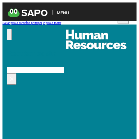
MENU
Saltar para o conteúdo principal
Ir para o footer
Pesquisar no site
Pesquisar
×