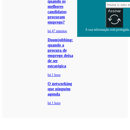
quando os
melhores
Assinar
candidatos
procuram
emprego?
A sua informação está protegida. 
há 47 minutos
Doomjobbing:
quando a
procura de
emprego deixa
de ser
estratégica
há 1 hora
O networking
que ninguém
agenda
há 1 hora