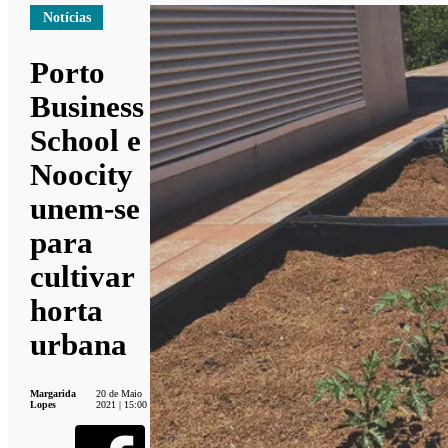
Notícias
Porto
Business
School e
Noocity
unem-se
para
cultivar
horta
urbana
Margarida
20 de Maio
Lopes
2021 | 15:00