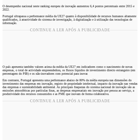
O desempenho nacional neste ranking europeu de inovação aumentou 6,4 pontos percentuais entre 2015 e
2022.
Portugal ultrapassa a performance média da UE27 quanto à disponibilidade de recursos humanos altamente
qualificados, à atractividade do sistema de investigação, à digitalização e à utilização das tecnologias de
informação.
CONTINUE A LER APÓS A PUBLICIDADE
O país apresenta também valores acima da média da UE27 em indicadores como o nascimento de novas
empresas, o total de actividade empreendedora, os fluxos líquidos de investimento directo estrangeiro (em
percentagem do PIB) e os não-inovadores com potencial para inovar.
Em contraste, Portugal apresenta uma performance abaixo de 80% da média europeia nas dimensões do
investimento das empresas em inovação, registo de propriedade intelectual, impacto da inovação nas vendas
das empresas e sustentabilidade ambiental. As principais fraquezas do sistema nacional de inovação são as
emissões atmosféricas por partículas finas, as despesas empresariais em inovação por pessoa ao serviço, a
produtividade dos recursos consumidos e as PME que inovam de forma colaborativa.
CONTINUE A LER APÓS A PUBLICIDADE