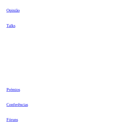
Opinião
Talks
Videocasts
Eventos
Prémios
Conferências
Fóruns