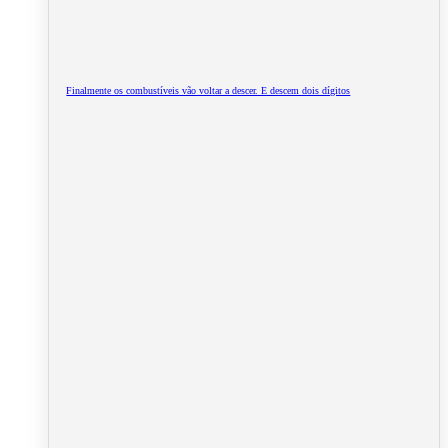
Finalmente os combustíveis vão voltar a descer. E descem dois dígitos