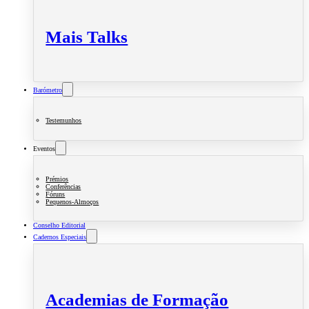
Mais Talks
Barómetro
Testemunhos
Eventos
Prémios
Conferências
Fóruns
Pequenos-Almoços
Conselho Editorial
Cadernos Especiais
Academias de Formação