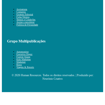
Assinaturas
Contactos
Estatuto Editorial
Ficha Técnica
Termos e Condições
Assine a newsletter
Política de Privacidade
Grupo Multipublicações
Automonitor
Executive Digest
Forever Young
Kids Marketeer
Marketeer
Risco
Viagens & Resorts
© 2026 Human Resources. Todos os direitos reservados. | Produzido por:
Neurónio Criativo