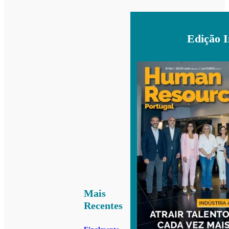
Edição 
Mais
Recentes