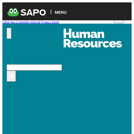
MENU
Saltar para o conteúdo principal
Ir para o footer
Pesquisar no site
Pesquisar
×