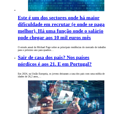
Este é um dos sectores onde há maior
dificuldade em recrutar (e onde se paga
melhor). Há uma função onde o salário
pode chegar aos 10 mil euros mês
O estudo anual da Michael Page sobre as principais tendências do mercado de trabalho
para o próximo ano para quadros…
Sair de casa dos pais? Nos países
nórdicos é aos 21. E em Portugal?
Em 2024, na União Europeia, os jovens deixaram a casa dos pais com uma média de
idades de 26,2 anos,…