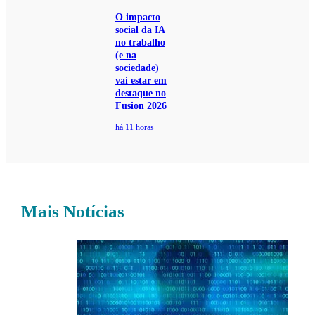
O impacto
social da IA
no trabalho
(e na
sociedade)
vai estar em
destaque no
Fusion 2026
há 11 horas
Mais Notícias