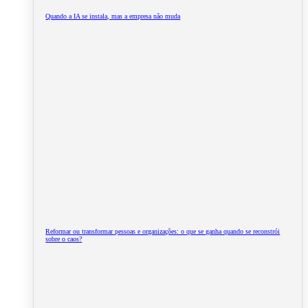
Quando a IA se instala, mas a empresa não muda
Reformar ou transformar pessoas e organizações: o que se ganha quando se reconstrói
sobre o caos?