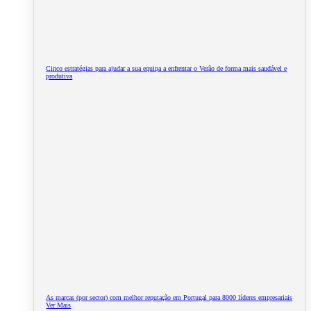
Cinco estratégias para ajudar a sua equipa a enfrentar o Verão de forma mais saudável e
produtiva
As marcas (por sector) com melhor reputação em Portugal para 8000 líderes empresariais
Ver Mais