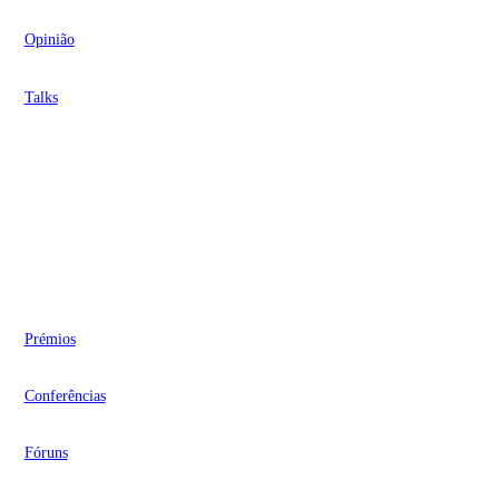
Opinião
Talks
Videocasts
Eventos
Prémios
Conferências
Fóruns