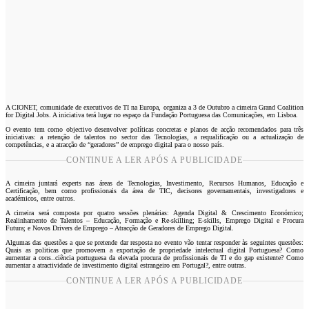
A CIONET, comunidade de executivos de TI na Europa, organiza a 3 de Outubro a cimeira Grand Coalition
for Digital Jobs. A iniciativa terá lugar no espaço da Fundação Portuguesa das Comunicações, em Lisboa.
O evento tem como objectivo desenvolver políticas concretas e planos de acção recomendados para três
iniciativas: a retenção de talentos no sector das Tecnologias, a requalificação ou a actualização de
competências, e a atracção de “geradores” de emprego digital para o nosso país.
CONTINUE A LER APÓS A PUBLICIDADE
A cimeira juntará experts nas áreas de Tecnologias, Investimento, Recursos Humanos, Educação e
Certificação, bem como profissionais da área de TIC, decisores governamentais, investigadores e
académicos, entre outros.
A cimeira será composta por quatro sessões plenárias: Agenda Digital & Crescimento Económico;
Realinhamento de Talentos – Educação, Formação e Re-skilling; E-skills, Emprego Digital e Procura
Futura; e Novos Drivers de Emprego – Atracção de Geradores de Emprego Digital.
Algumas das questões a que se pretende dar resposta no evento vão tentar responder às seguintes questões:
Quais as politicas que promovem a exportação de propriedade intelectual digital Portuguesa? Como
aumentar a cons..ciência portuguesa da elevada procura de profissionais de TI e do gap existente? Como
aumentar a atractividade de investimento digital estrangeiro em Portugal?, entre outras.
CONTINUE A LER APÓS A PUBLICIDADE