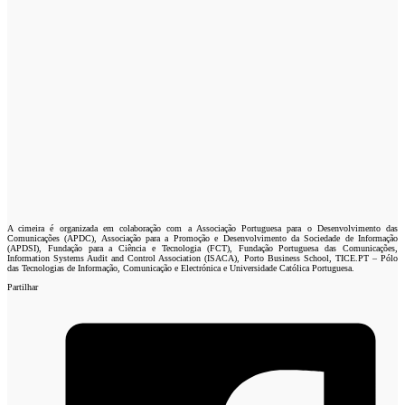
A cimeira é organizada em colaboração com a Associação Portuguesa para o Desenvolvimento das
Comunicações (APDC), Associação para a Promoção e Desenvolvimento da Sociedade de Informação
(APDSI), Fundação para a Ciência e Tecnologia (FCT), Fundação Portuguesa das Comunicações,
Information Systems Audit and Control Association (ISACA), Porto Business School, TICE.PT – Pólo
das Tecnologias de Informação, Comunicação e Electrónica e Universidade Católica Portuguesa.
Partilhar