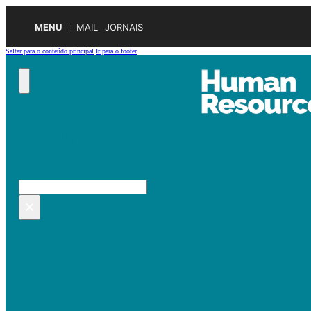
MENU
MAIL
JORNAIS
Saltar para o conteúdo principal
Ir para o footer
Pesquisar no site
Pesquisar
×