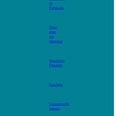
de
Formação
Bem-
estar
nas
empresas
Benefícios
Flexíveis
Coaching
Comunicação
Interna