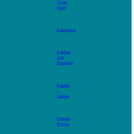
/ Case
Study
Entrevistas
Estórias
com
Propósito
Estudos
/
Análise
Eventos
Revista