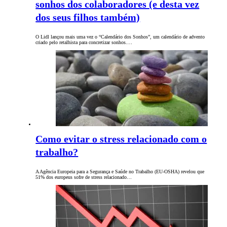
sonhos dos colaboradores (e desta vez
dos seus filhos também)
O Lidl lançou mais uma vez o “Calendário dos Sonhos”, um calendário de advento
criado pelo retalhista para concretizar sonhos.…
Como evitar o stress relacionado com o
trabalho?
A Agência Europeia para a Segurança e Saúde no Trabalho (EU-OSHA) revelou que
51% dos europeus sofre de stress relacionado…