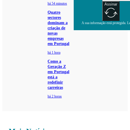
há 54 minutos
Assinar
Quatro
sectores
dominam a
A sua informação está protegida. Le
criação de
novas
empresas
em Portugal
há 1 hora
Como a
Geração Z
em Portugal
está a
redefinir
carreiras
há 2 horas