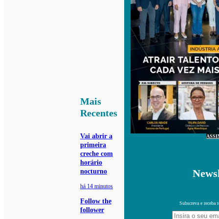
Mais
Recentes
Vai abrir a
ASSI
primeira
creche com
horário
Newsl
nocturno
há 14 minutos
Follow the
Subscreva e receba 
follower