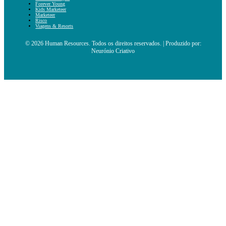
Forever Young
Kids Marketeer
Marketeer
Risco
Viagens & Resorts
© 2026 Human Resources. Todos os direitos reservados. | Produzido por:
Neurónio Criativo