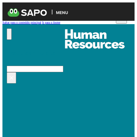
MENU
Saltar para o conteúdo principal
Ir para o footer
Pesquisar no site
Pesquisar
×