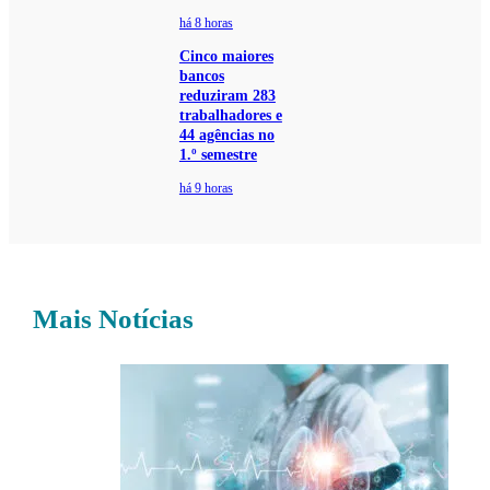
há 8 horas
Cinco maiores
bancos
reduziram 283
trabalhadores e
44 agências no
1.º semestre
há 9 horas
Mais Notícias