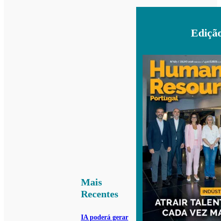
Ediçã
Mais
Recentes
IA poderá gerar