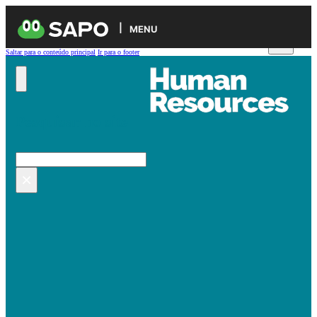
MENU
Saltar para o conteúdo principal
Ir para o footer
Pesquisar no site
Pesquisar
×