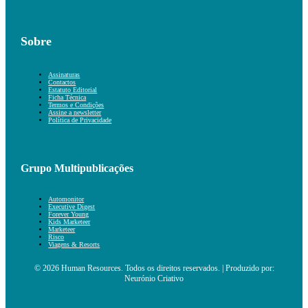
Sobre
Assinaturas
Contactos
Estatuto Editorial
Ficha Técnica
Termos e Condições
Assine a newsletter
Política de Privacidade
Grupo Multipublicações
Automonitor
Executive Digest
Forever Young
Kids Marketeer
Marketeer
Risco
Viagens & Resorts
© 2026 Human Resources. Todos os direitos reservados. | Produzido por:
Neurónio Criativo