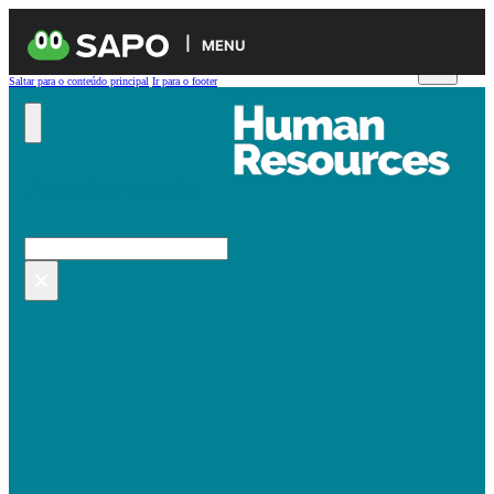
MENU
Saltar para o conteúdo principal
Ir para o footer
Pesquisar no site
Pesquisar
×