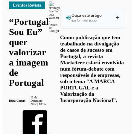
Eventos Revista
Ouça este artigo
“Portugal
em formato áudio
Sou Eu”
Ouvir este
Como publicação que tem
quer
artigo
trabalhado na divulgação
de casos de sucesso em
valorizar
Portugal, a revista
a imagem
Marketeer estará envolvida
num fórum-debate com
de
responsáveis de empresas,
Portugal
sob o tema “A MARCA
PORTUGAL e a
Valorização da
12 de
Incorporação Nacional”.
Delta Coders
Dezembro
2012 | 13:05