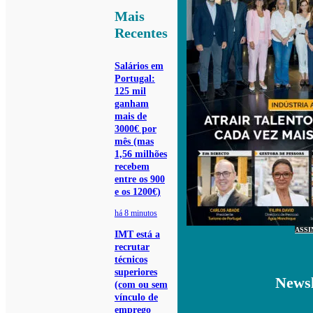
Mais
Recentes
Salários em
Portugal:
125 mil
ganham
mais de
3000€ por
mês (mas
1,56 milhões
recebem
entre os 900
e os 1200€)
há 8 minutos
ASSI
IMT está a
recrutar
técnicos
superiores
Newsl
(com ou sem
vínculo de
emprego