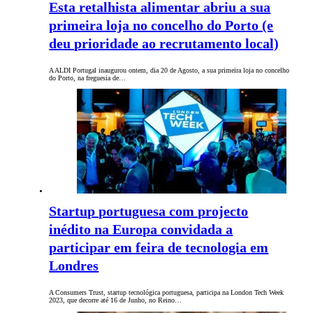
Esta retalhista alimentar abriu a sua
primeira loja no concelho do Porto (e
deu prioridade ao recrutamento local)
A ALDI Portugal inaugurou ontem, dia 20 de Agosto, a sua primeira loja no concelho
do Porto, na freguesia de…
Startup portuguesa com projecto
inédito na Europa convidada a
participar em feira de tecnologia em
Londres
A Consumers Trust, startup tecnológica portuguesa, participa na London Tech Week
2023, que decorre até 16 de Junho, no Reino…