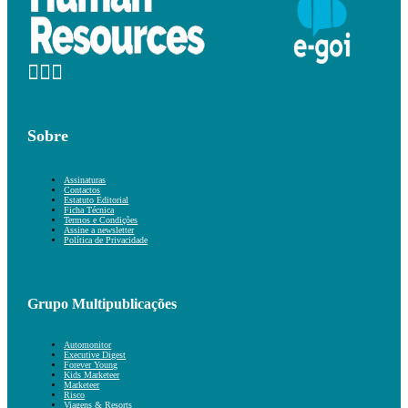
Sobre
Assinaturas
Contactos
Estatuto Editorial
Ficha Técnica
Termos e Condições
Assine a newsletter
Política de Privacidade
Grupo Multipublicações
Automonitor
Executive Digest
Forever Young
Kids Marketeer
Marketeer
Risco
Viagens & Resorts