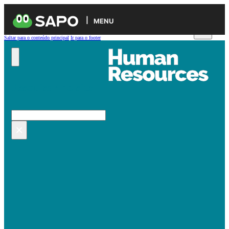
MENU
Saltar para o conteúdo principal
Ir para o footer
Pesquisar no site
Pesquisar
×