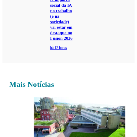
social da IA
no trabalho
(e na
sociedade)
vai estar em
destaque no
Fusion 2026
há 12 horas
Mais Notícias