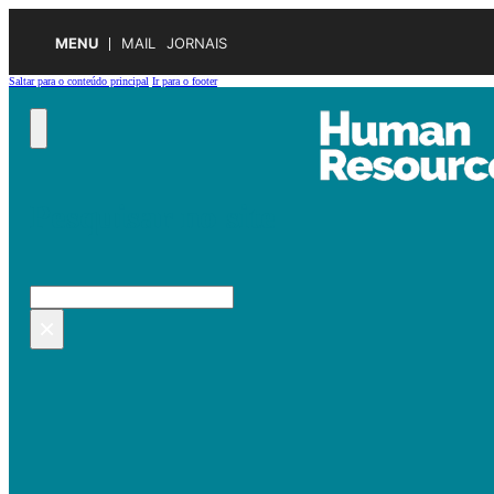
MENU
MAIL
JORNAIS
Saltar para o conteúdo principal
Ir para o footer
Pesquisar no site
Pesquisar
×