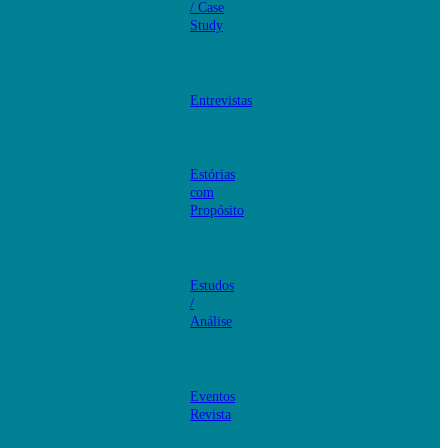
/ Case
Study
Entrevistas
Estórias
com
Propósito
Estudos
/
Análise
Eventos
Revista