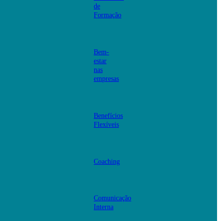
de
Formação
Bem-
estar
nas
empresas
Benefícios
Flexíveis
Coaching
Comunicação
Interna