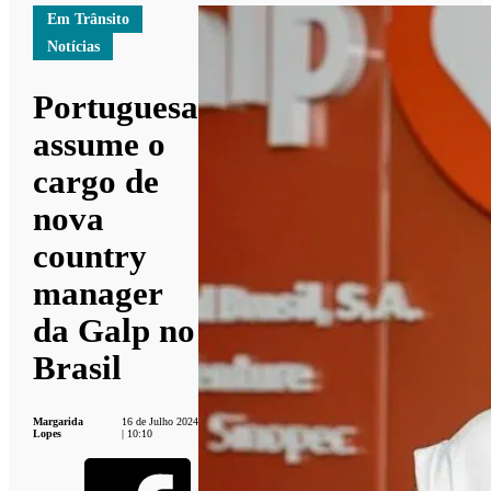
Em Trânsito
Notícias
Portuguesa
assume o
cargo de
nova
country
manager
da Galp no
Brasil
Margarida
16 de Julho 2024
Lopes
| 10:10