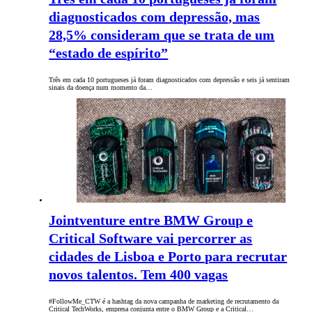
diagnosticados com depressão, mas
28,5% consideram que se trata de um
“estado de espírito”
Três em cada 10 portugueses já foram diagnosticados com depressão e seis já sentiram
sinais da doença num momento da…
Jointventure entre BMW Group e
Critical Software vai percorrer as
cidades de Lisboa e Porto para recrutar
novos talentos. Tem 400 vagas
#FollowMe_CTW é a hashtag da nova campanha de marketing de recrutamento da
Critical TechWorks, empresa conjunta entre o BMW Group e a Critical…