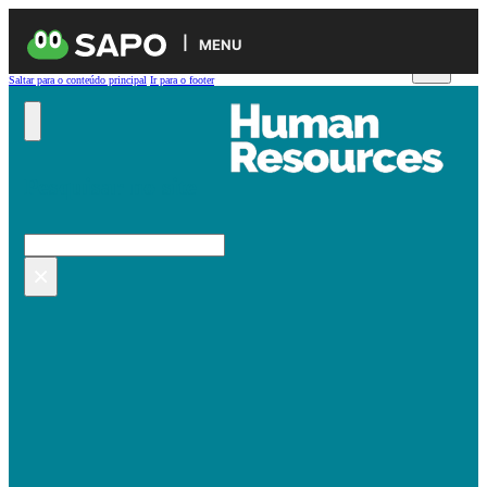
MENU
Saltar para o conteúdo principal
Ir para o footer
Pesquisar no site
Pesquisar
×