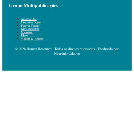
Grupo Multipublicações
Automonitor
Executive Digest
Forever Young
Kids Marketeer
Marketeer
Risco
Viagens & Resorts
© 2026 Human Resources. Todos os direitos reservados. | Produzido por:
Neurónio Criativo