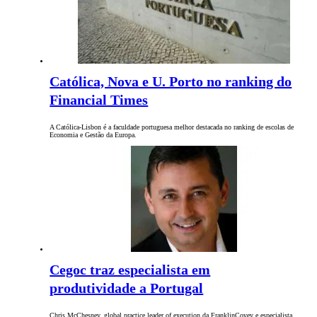
Católica, Nova e U. Porto no ranking do
Financial Times
A Católica-Lisbon é a faculdade portuguesa melhor destacada no ranking de escolas de
Economia e Gestão da Europa.
Cegoc traz especialista em
produtividade a Portugal
Chris McChesney, global practice leader of execution da FranklinCovey e especialista