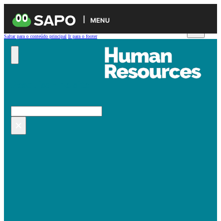
MENU
Saltar para o conteúdo principal
Ir para o footer
Pesquisar no site
Pesquisar
×