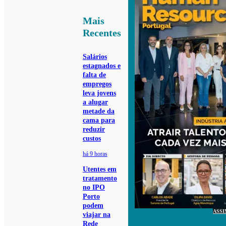
Mais
Recentes
Salários
estagnados e
falta de
empregos
leva jovens
a alugar
metade da
cama para
reduzir
custos
há 9 horas
Utentes em
tratamento
no IPO
Porto
podem
ASSI
viajar na
Rede