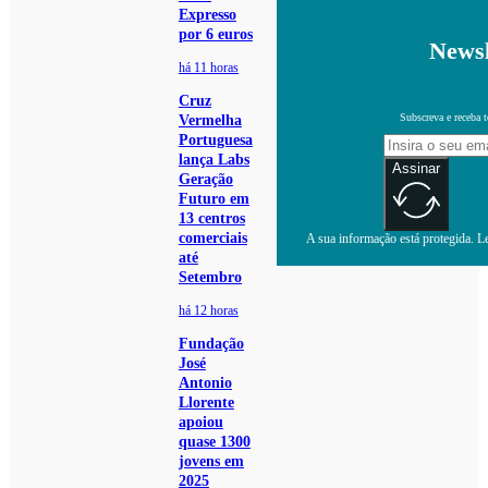
Expresso
por 6 euros
Newsl
há 11 horas
Cruz
Subscreva e receba 
Vermelha
Portuguesa
lança Labs
Assinar
Geração
Futuro em
13 centros
comerciais
A sua informação está protegida. Le
até
Setembro
há 12 horas
Fundação
José
Antonio
Llorente
apoiou
quase 1300
jovens em
2025