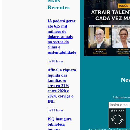
Mais
Recentes
IA poderá gerar
até 615 mil
milhões de
dólares anuais
no sector do
clima e
sustentabilidade
há 10 horas
Afinal a riqueza
líquida das
New
famílias só
cresceu 21%
entre 2020 e
2024, corrige o
Subscreva e re
INE
há 11 horas
Assinar
ISQ inaugura
biblioteca
interna
A sua informação está protegida