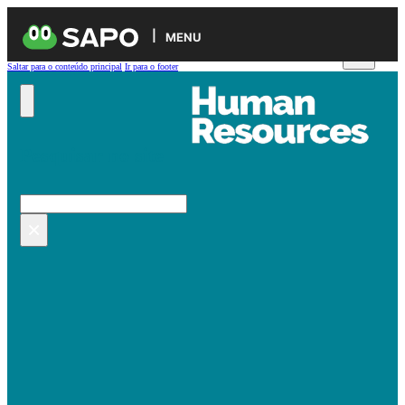
MENU
Saltar para o conteúdo principal
Ir para o footer
Pesquisar no site
Pesquisar
×